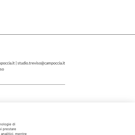
poccia.it
|
studio.treviso@campoccia.it
so
nologie di
oi prestare
 analitici, mentre