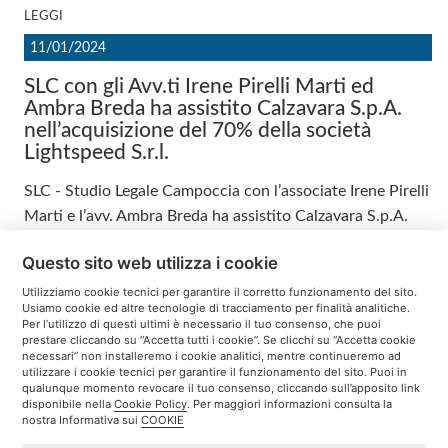
LEGGI
11/01/2024
SLC con gli Avv.ti Irene Pirelli Marti ed
Ambra Breda ha assistito Calzavara S.p.A.
nell’acquisizione del 70% della società
Lightspeed S.r.l.
SLC - Studio Legale Campoccia con l’associate Irene Pirelli
Marti e l’avv. Ambra Breda ha assistito Calzavara S.p.A.
nell’acquisizione del 70% della società Lightspeed S.r.l., ...
Questo sito web utilizza i cookie
LEGGI
Utilizziamo cookie tecnici per garantire il corretto funzionamento del sito.
Usiamo cookie ed altre tecnologie di tracciamento per finalità analitiche.
Per l’utilizzo di questi ultimi è necessario il tuo consenso, che puoi
prestare cliccando su “Accetta tutti i cookie”. Se clicchi su “Accetta cookie
SLC Studio Legale Campoccia Avvocati Associati
necessari” non installeremo i cookie analitici, mentre continueremo ad
CORTE DELLE ROSE 8, 31015 CONEGLIANO (TV)
utilizzare i cookie tecnici per garantire il funzionamento del sito. Puoi in
Tel: 0438 3771 | Fax: 0438 377177 | E-mail:
studio.conegliano@campoccia.it
|
qualunque momento revocare il tuo consenso, cliccando sull’apposito link
studio.treviso@campoccia.it
disponibile nella
Cookie Policy
. Per maggiori informazioni consulta la
´
P.IVA 02363130267 |
Privacy Policy
|
Cookie Policy
|
Condizioni d
uso
nostra Informativa sui
COOKIE