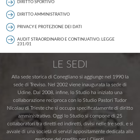
DIRITTO SPORTIVO
DIRITTO AMMINISTRATIVO
PRIVACY E PROTEZIONE DEI DATI
AUDIT STRAORDINARIO E CONTINUATIVO. LEGGE
231/01
LE SEDI
Alla sede storica di Conegliano si aggiunge nel 1990 la
sede di Treviso. Nel 2002 viene inaugurata la sede di
Udine. Dal 2008, infine, lo Studio ha iniziato una
collaborazione reciproca con lo Studio Pastori Tudor
Nicolau di Trieste che si occupa specificatamente di diritto
amministrativo. Oggi lo Studio si compone di 25
collaboratori tra diretti ed indiretti, divisi nelle tre sedi, e si
avvale di una società di servizi appositamente dedicata alla
gestione del credito per i Clienti.